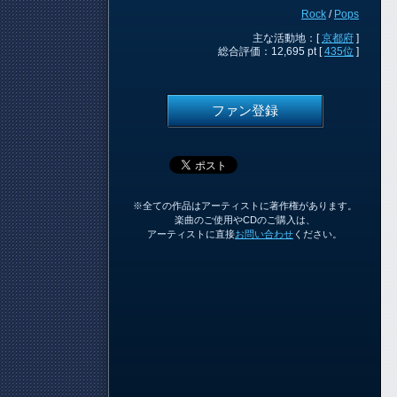
Rock
/
Pops
主な活動地：[
京都府
]
総合評価：12,695 pt [
435位
]
ファン登録
※全ての作品はアーティストに著作権があります。
楽曲のご使用やCDのご購入は、
アーティストに直接
お問い合わせ
ください。