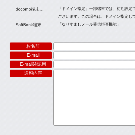
「ドメイン指定」一部端末では、初期設定
docomo端末…
ございます。この場合は、ドメイン指定し
「なりすましメール受信拒否機能」
SoftBank端末…
※
お名前
※
E-mail
※
E-mail確認用
※
通報内容