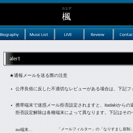
カエデ
楓
Biography
Music List
LIVE
Review
Contac
alert
★通報メールを送る際の注意
公序良俗に反した不適切なレビューがある場合は、下記フォー
携帯端末で迷惑メール拒否設定されますと、itadakiか
拒否設定解除は各種端末によって異なります。下記はその
「メールフィルター」の「なりすまし規制
au端末…