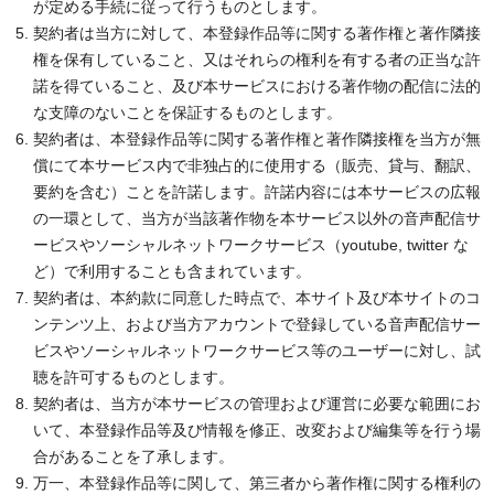
が定める手続に従って行うものとします。
契約者は当方に対して、本登録作品等に関する著作権と著作隣接
権を保有していること、又はそれらの権利を有する者の正当な許
諾を得ていること、及び本サービスにおける著作物の配信に法的
な支障のないことを保証するものとします。
契約者は、本登録作品等に関する著作権と著作隣接権を当方が無
償にて本サービス内で非独占的に使用する（販売、貸与、翻訳、
要約を含む）ことを許諾します。許諾内容には本サービスの広報
の一環として、当方が当該著作物を本サービス以外の音声配信サ
ービスやソーシャルネットワークサービス（youtube, twitter な
ど）で利用することも含まれています。
契約者は、本約款に同意した時点で、本サイト及び本サイトのコ
ンテンツ上、および当方アカウントで登録している音声配信サー
ビスやソーシャルネットワークサービス等のユーザーに対し、試
聴を許可するものとします。
契約者は、当方が本サービスの管理および運営に必要な範囲にお
いて、本登録作品等及び情報を修正、改変および編集等を行う場
合があることを了承します。
万一、本登録作品等に関して、第三者から著作権に関する権利の