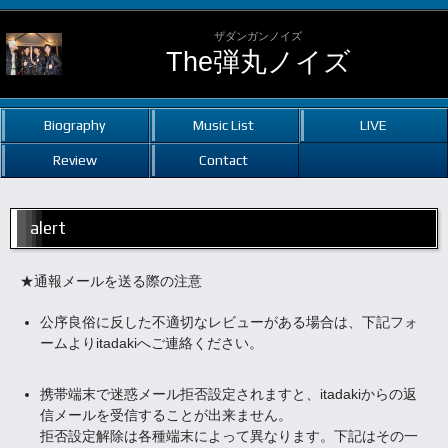
ザダンガンノイズ
The弾丸ノイズ
Biography
Music List
LIVE
Review
Contact
alert
★通報メールを送る際の注意
公序良俗に反した不適切なレビューがある場合は、下記フォ
ームよりitadakiへご連絡ください。
携帯端末で迷惑メール拒否設定されますと、itadakiからの返
信メールを受信することが出来ません。
拒否設定解除は各種端末によって異なります。下記はその一