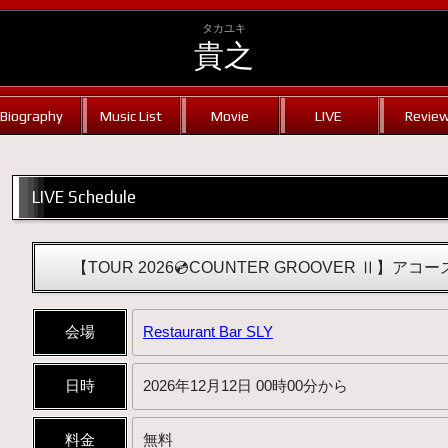
タカユキ
貴之
Biography
Music List
Movie
LIVE
Revie
LIVE Schedule
【TOUR 2026💿COUNTER GROOVER Ⅱ】ア
会場
Restaurant Bar SLY
日時
2026年12月12日 00時00分から
料金
無料