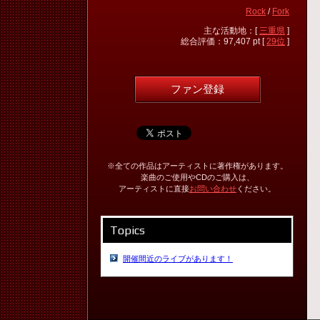
Rock
/
Fork
主な活動地：[
三重県
]
総合評価：97,407 pt [
29位
]
ファン登録
※全ての作品はアーティストに著作権があります。
楽曲のご使用やCDのご購入は、
アーティストに直接
お問い合わせ
ください。
Topics
開催間近のライブがあります！