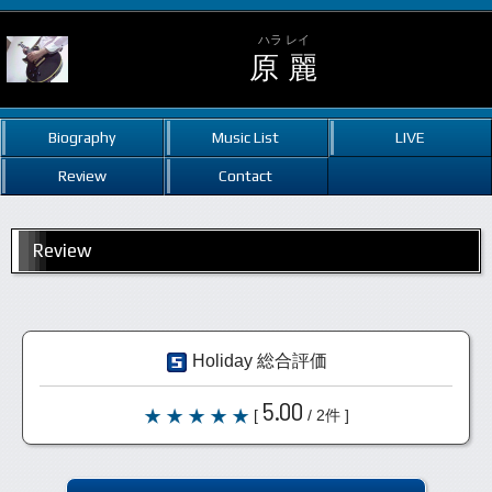
ハラ レイ
原 麗
Biography
Music List
LIVE
Review
Contact
Review
Holiday 総合評価
5.00
[
/ 2件 ]