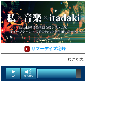
サマーデイズ宅録
わきゃ犬
PLAY
volume