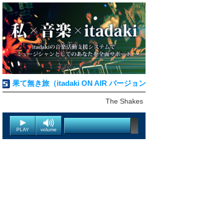
果て無き旅（itadaki ON AIR バージョン）
The Shakes
PLAY
volume