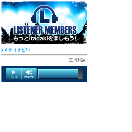
カメラ（サビ1）
三日月調
PLAY
volume