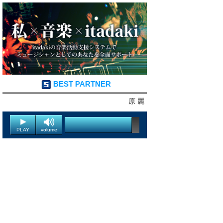
BEST PARTNER
原 麗
PLAY
volume