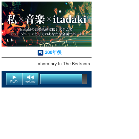
300年後
Laboratory In The Bedroom
PLAY
volume