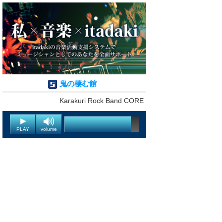
鬼の棲む館
Karakuri Rock Band CORE
PLAY
volume