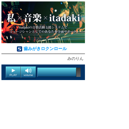
歯みがきロクンロール
みのりん
PLAY
volume