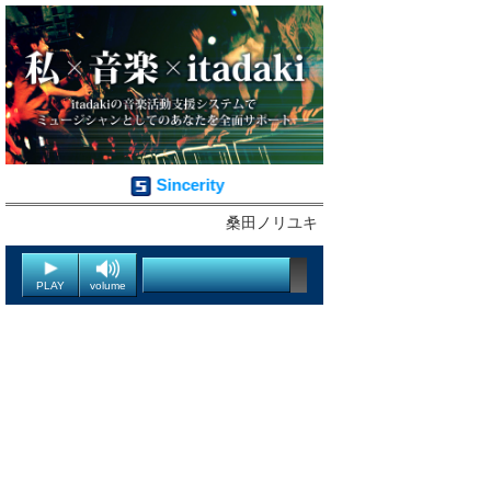
Sincerity
桑田ノリユキ
PLAY
volume