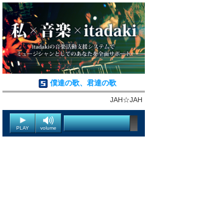
僕達の歌、君達の歌
JAH☆JAH
PLAY
volume