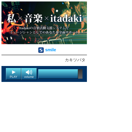
smile
カキツバタ
PLAY
volume