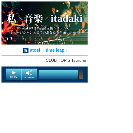
atosi 「time leap」
CLUB TOP'S Tsurumi
PLAY
volume