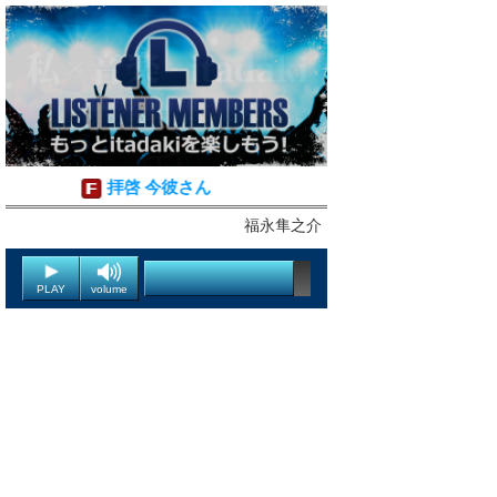
拝啓 今彼さん
福永隼之介
PLAY
volume