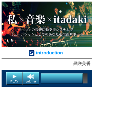
introduction
黒咲美香
PLAY
volume