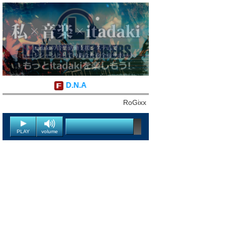
D.N.A
RoGixx
PLAY
volume