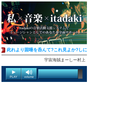
此れより固唾を呑んて?これ見よか?しに佇むね
宇宙海賊まーしー村上
PLAY
volume