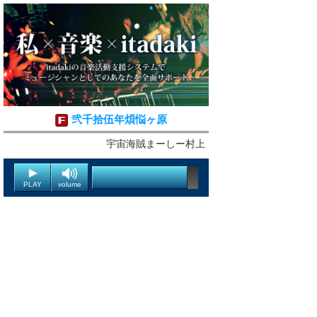
弐千拾伍年煩悩ヶ原
宇宙海賊まーしー村上
PLAY
volume