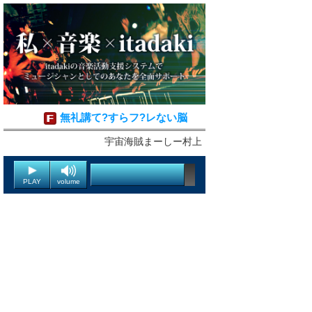
無礼講て?すらフ?レない脳
宇宙海賊まーしー村上
PLAY
volume