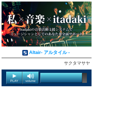
Altair- アルタイル -
サクタマサヤ
PLAY
volume