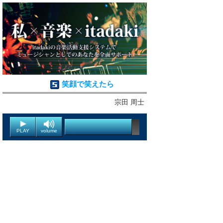
笑顔で笑えたら
宗田 周士
PLAY
volume