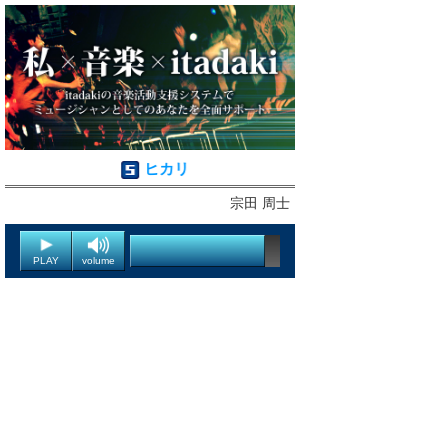
ヒカリ
宗田 周士
PLAY
volume