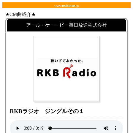
www.itadaki.ne.jp
★CM曲紹介★
アール・ケー・ビー毎日放送株式会社
RKBラジオ ジングルその１