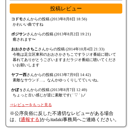
投稿レビュー
コドモ
さんからの投稿
(2013年8月8日 18:56)
かわいい曲ですね
ポジサン
さんからの投稿
(2013年8月2日 19:21)
癒されます〜
おおさかさちこ
さんからの投稿
(2014年10月4日 21:33)
今晩は足立区東和のおおさかさちこですラジオ番組に聴いて
暮れてありがとうございますまだラジオ番組に聴いてくださ
いお願いします
ヤフー西
さんからの投稿
(2013年7月9日 14:42)
素敵なサウンド…。なんかゆっくりしてていいね。
かぼぅ
さんからの投稿
(2013年8月7日 12:49)
ちょっと古い感じが逆に素敵です( ´ ▽ ` )ノ
⇒レビューをもっと見る
※公序良俗に反した不適切なレビューがある場合
は、[
通報する
]からitadaki事務局へご連絡ください。