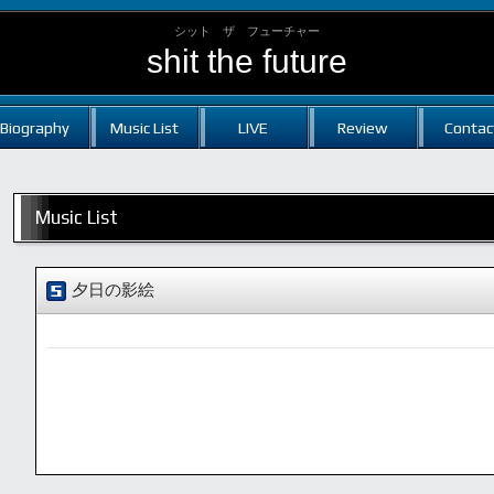
シット ザ フューチャー
shit the future
Biography
Music List
LIVE
Review
Contac
Music List
夕日の影絵