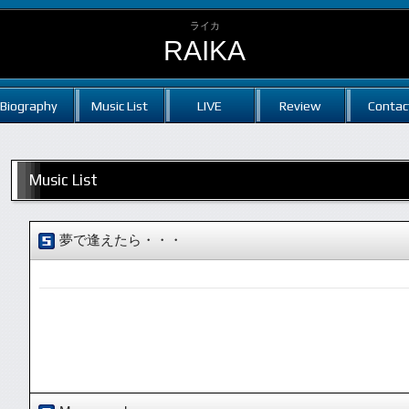
ライカ
RAIKA
Biography
Music List
LIVE
Review
Contac
Music List
夢で逢えたら・・・