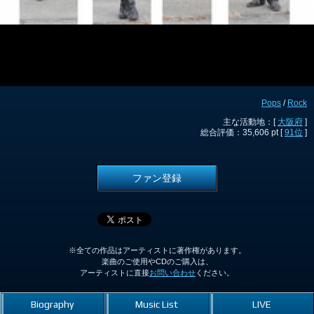
Pops
/
Rock
主な活動地：[
大阪府
]
総合評価：35,606 pt [
91位
]
ファン登録
※全ての作品はアーティストに著作権があります。
楽曲のご使用やCDのご購入は、
アーティストに直接
お問い合わせ
ください。
Biography
Music List
LIVE