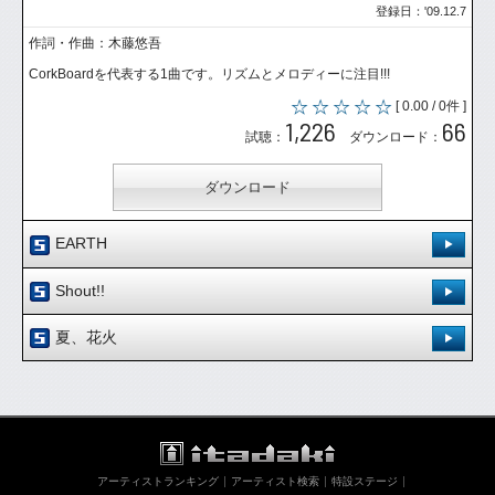
登録日：'09.12.7
作詞・作曲：木藤悠吾
CorkBoardを代表する1曲です。リズムとメロディーに注目!!!
[ 0.00 / 0件 ]
1,226
66
試聴：
ダウンロード：
ダウンロード
EARTH
登録日：'09.12.9
Shout!!
作詞・作曲：木藤悠吾
登録日：'11.3.28
夏、花火
CorkBoardの社会へのメッセージソング。必聴!!!
作詞・作曲：木藤悠吾
登録日：'11.3.28
[ 0.00 / 0件 ]
辛い時、本当に身動きが取れなくなった時の明るい応援歌です！
1,066
59
試聴：
ダウンロード：
[ 0.00 / 0件 ]
[ 5.00 /
1件
]
848
12
試聴：
ダウンロード：
899
21
試聴：
ダウンロード：
ダウンロード
アーティストランキング
アーティスト検索
特設ステージ
ダウンロード