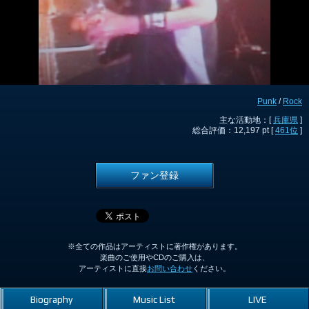
Punk
/
Rock
主な活動地：[
兵庫県
]
総合評価：12,197 pt [
461位
]
ファン登録
※全ての作品はアーティストに著作権があります。
楽曲のご使用やCDのご購入は、
アーティストに直接
お問い合わせ
ください。
Biography
Music List
LIVE