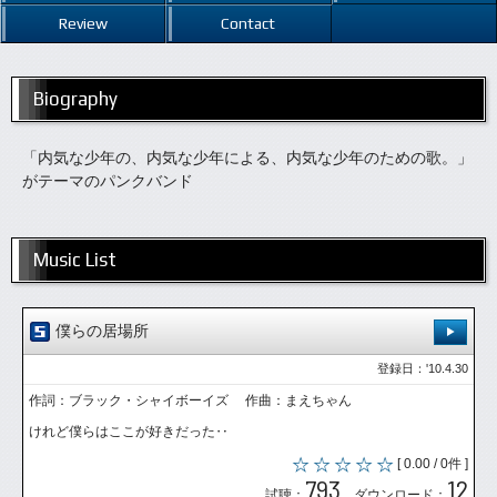
Review
Contact
Biography
「内気な少年の、内気な少年による、内気な少年のための歌。」
がテーマのパンクバンド
Music List
僕らの居場所
登録日：'10.4.30
作詞：ブラック・シャイボーイズ 作曲：まえちゃん
けれど僕らはここが好きだった‥
[ 0.00 / 0件 ]
793
12
試聴：
ダウンロード：