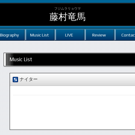
フジムラリョウマ
藤村竜馬
Biography
Music List
LIVE
Review
Contac
Music List
ナイター