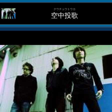
クウチュウトウカ
空中投歌