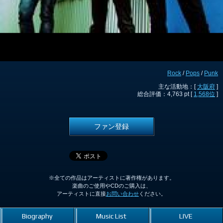
Rock
/
Pops
/
Punk
主な活動地：[
大阪府
]
総合評価：4,763 pt [
1,568位
]
ファン登録
※全ての作品はアーティストに著作権があります。
楽曲のご使用やCDのご購入は、
アーティストに直接
お問い合わせ
ください。
Biography
Music List
LIVE