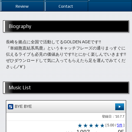
Review
Contact
Biography
長崎を拠点に全国で活動してるGOLDEN AGEです!!
『単細胞直結系馬鹿』というキャッチフレーズの通りまっすぐに
伝えるライブも必見の価値ありです!!とにかく楽しんでいきます!!
ぜひダウンロードして気に入ってもらえたら足を運んでみてくだ
さぃ(ノ∀`)
Music List
BYE BYE
登録日：'10.7.7
[ 5.00 /
5件
]
1,097
95