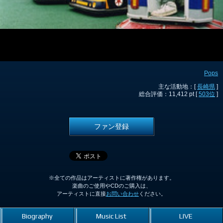
Pops
主な活動地：[
長崎県
]
総合評価：11,412 pt [
503位
]
ファン登録
※全ての作品はアーティストに著作権があります。
楽曲のご使用やCDのご購入は、
アーティストに直接
お問い合わせ
ください。
Biography
Music List
LIVE