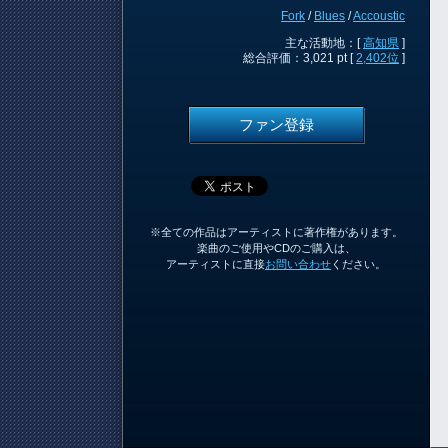
Fork
/
Blues
/
Accoustic
主な活動地：[
高知県
]
総合評価：3,021 pt [
2,402位
]
ファン登録
※全ての作品はアーティストに著作権があります。
楽曲のご使用やCDのご購入は、
アーティストに直接
お問い合わせ
ください。