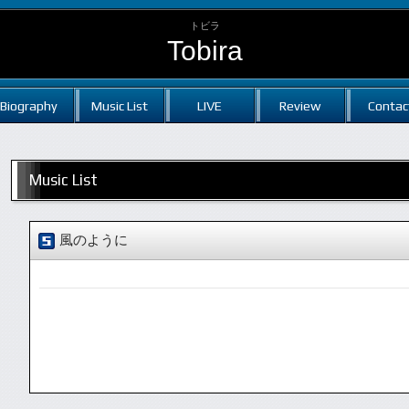
トビラ
Tobira
Biography
Music List
LIVE
Review
Contac
Music List
風のように