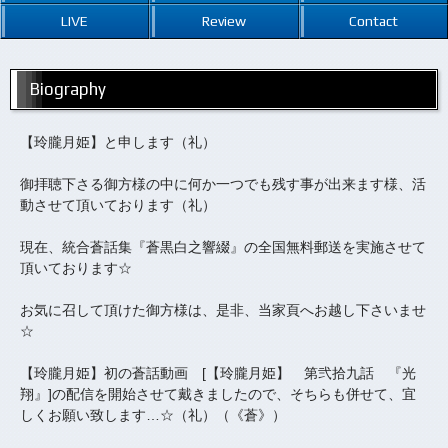
LIVE
Review
Contact
Biography
【玲朧月姫】と申します（礼）
御拝聴下さる御方様の中に何か一つでも残す事が出来ます様、活
動させて頂いております（礼）
現在、統合蒼話集『蒼黒白之響綴』の全国無料郵送を実施させて
頂いております☆
お気に召して頂けた御方様は、是非、当家頁へお越し下さいませ
☆
【玲朧月姫】初の蒼話動画 [【玲朧月姫】 第弐拾九話 『光
翔』]の配信を開始させて戴きましたので、そちらも併せて、宜
しくお願い致します…☆（礼）（《蒼》）