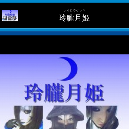
レイロウゲッキ
玲朧月姫