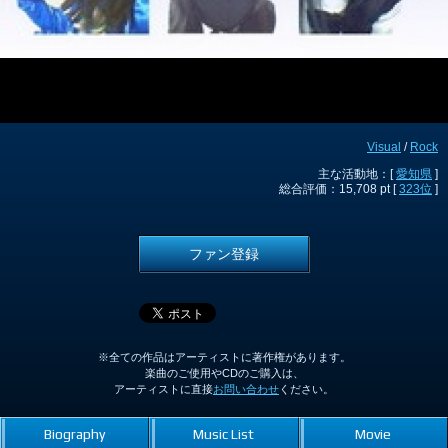
Visual
/
Rock
主な活動地：[
愛知県
]
総合評価：15,708 pt [
323位
]
ファン登録
※全ての作品はアーティストに著作権があります。
楽曲のご使用やCDのご購入は、
アーティストに直接
お問い合わせ
ください。
Biography
Music List
Movie