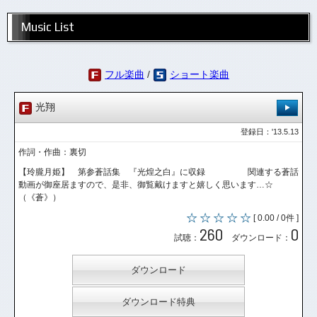
Music List
フル楽曲
/
ショート楽曲
光翔
登録日：'13.5.13
作詞・作曲：裏切
【玲朧月姫】 第参蒼話集 『光煌之白』に収録 関連する蒼話
動画が御座居ますので、是非、御覧戴けますと嬉しく思います…☆
（《蒼》）
[ 0.00 / 0件 ]
260
0
試聴：
ダウンロード：
ダウンロード
ダウンロード特典