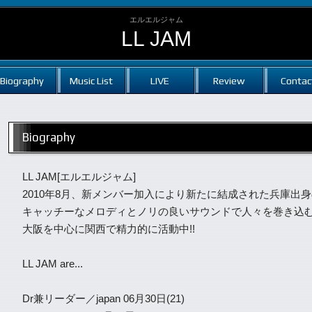
エルエルジャム
LL JAM
Biography
Music List
LIVE
Review
Contac
Biography
LL JAM[エルエルジャム]
2010年8月、新メンバー加入により新たに結成された兵庫出
キャッチーなメロディとノリの良いサウンドで人々を巻き込
大阪を中心に関西で精力的に活動中!!
LL JAM are...
Dr兼リーダー／japan 06月30日(21)