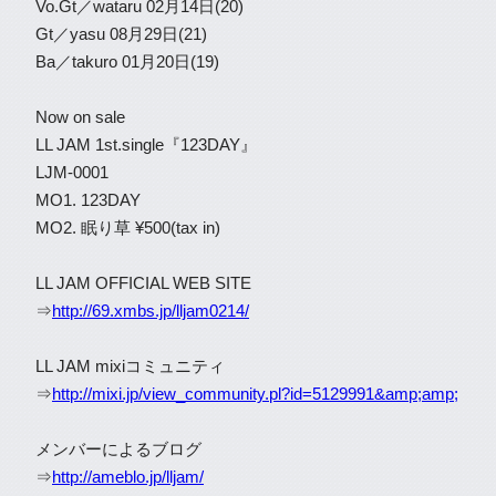
Vo.Gt／wataru 02月14日(20)
Gt／yasu 08月29日(21)
Ba／takuro 01月20日(19)
Now on sale
LL JAM 1st.single『123DAY』
LJM-0001
MO1. 123DAY
MO2. 眠り草 ¥500(tax in)
LL JAM OFFICIAL WEB SITE
⇒
http://69.xmbs.jp/lljam0214/
LL JAM mixiコミュニティ
⇒
http://mixi.jp/view_community.pl?id=5129991&amp;amp;
メンバーによるブログ
⇒
http://ameblo.jp/lljam/