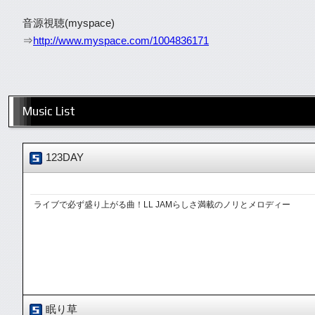
音源視聴(myspace)
⇒
http://www.myspace.com/1004836171
Music List
123DAY
ライブで必ず盛り上がる曲！LL JAMらしさ満載のノリとメロディー
眠り草