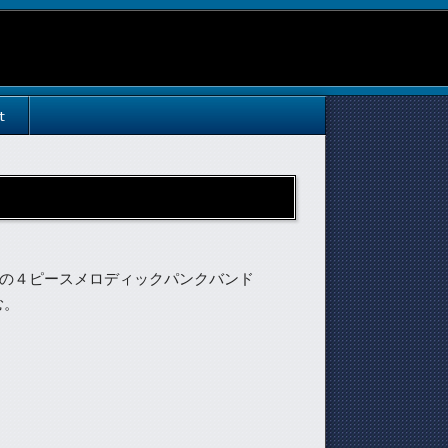
t
身の４ピースメロディックパンクバンド
む。