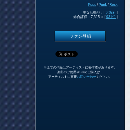
Pops
/
Punk
/
Rock
主な活動地：[
大阪府
]
総合評価：7,315 pt [
931位
]
ファン登録
※全ての作品はアーティストに著作権があります。
楽曲のご使用やCDのご購入は、
アーティストに直接
お問い合わせ
ください。