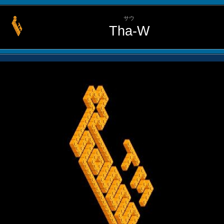
サウ
Tha-W