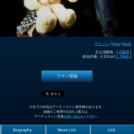
アニソン
/
Pops
/
Rock
主な活動地：[
大阪府
]
総合評価：4,163 pt [
1,799位
]
ファン登録
※全ての作品はアーティストに著作権があります。
楽曲のご使用やCDのご購入は、
アーティストに直接
お問い合わせ
ください。
Biography
Music List
LIVE