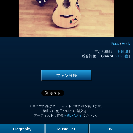
Pops
/
Rock
主な活動地：[
兵庫県
]
総合評価：3,744 pt [
2,028位
]
ファン登録
※全ての作品はアーティストに著作権があります。
楽曲のご使用やCDのご購入は、
アーティストに直接
お問い合わせ
ください。
Biography
Music List
LIVE