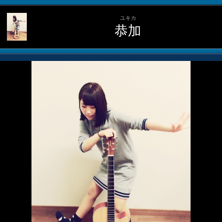
ユキカ
恭加