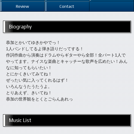
Review
Contact
Biography
恭加とかいてゆきかやでっ！
1人バンドしてるよ弾き語りだってする！
作詞作曲から演奏はドラムやらギターやら全部！全パート1人で
やってます。ナイスな楽曲とキャッチーな歌声を広めたい！みん
なに知ってもらいたい！
とにかくきいてみてね！
ぜったい気に入ってくれるはず！
いろんなうたうたうよ。
とりあえず、きいてね！
恭加の世界観をとくとごらんあれっ
Music List