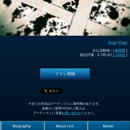
Rock
/
Pops
主な活動地：[
静岡県
]
総合評価：4,795 pt [
1,556位
]
ファン登録
※全ての作品はアーティストに著作権があります。
楽曲のご使用やCDのご購入は、
アーティストに直接
お問い合わせ
ください。
Biography
Music List
Movie