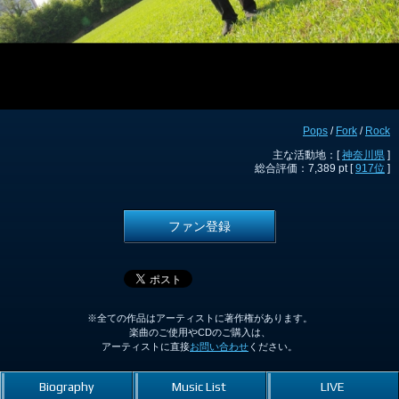
Pops
/
Fork
/
Rock
主な活動地：[
神奈川県
]
総合評価：7,389 pt [
917位
]
ファン登録
※全ての作品はアーティストに著作権があります。
楽曲のご使用やCDのご購入は、
アーティストに直接
お問い合わせ
ください。
Biography
Music List
LIVE