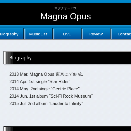
マグナオーパス
Magna Opus
Biography
Music List
LIVE
Review
Contac
Biography
2013 Mar. Magna Opus 東京にて結成.
2014 Apr. 1st single "Star Rider"
2014 May. 2nd single "Centric Place"
2014 Jun. 1st album "Sci-Fi Rock Museum"
2015 Jul. 2nd album "Ladder to Infinity"