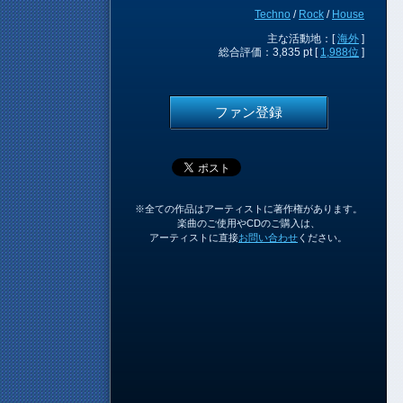
Techno
/
Rock
/
House
主な活動地：[
海外
]
総合評価：3,835 pt [
1,988位
]
ファン登録
※全ての作品はアーティストに著作権があります。
楽曲のご使用やCDのご購入は、
アーティストに直接
お問い合わせ
ください。