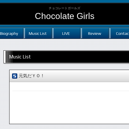
チョコレートガールズ
Chocolate Girls
Biography
Music List
LIVE
Review
Contac
Music List
元気だＹＯ！