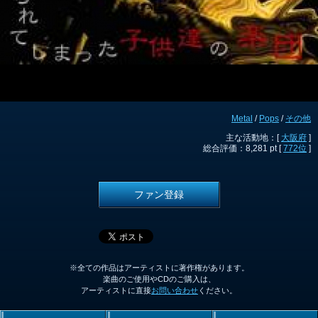
Metal
/
Pops
/
その他
主な活動地：[
大阪府
]
総合評価：8,281 pt [
772位
]
ファン登録
※全ての作品はアーティストに著作権があります。
楽曲のご使用やCDのご購入は、
アーティストに直接
お問い合わせ
ください。