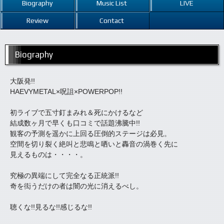
Biography
Music List
LIVE
Review
Contact
Biography
大阪発!!
HAEVYMETAL×呪詛×POWERPOP!!
初ライブで五寸釘まみれ＆死にかけるなど
結成数ヶ月で早くも口コミで話題沸騰中!!
観客の予測を遥かに上回る圧倒的ステージは必見。
空間を切り裂く絶叫と悲鳴と哂いと轟音の渦巻く先に
見えるものは・・・・。
究極の異端にして完全なる正統派!!
奇を衒うだけの者は闇の光に消えるべし。
聴くな!!見るな!!感じるな!!