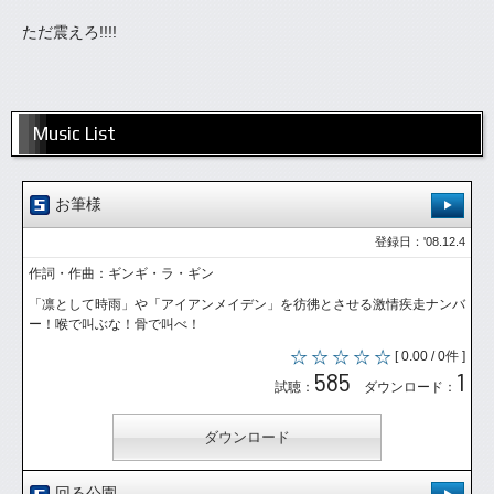
ただ震えろ!!!!
Music List
お筆様
登録日：'08.12.4
作詞・作曲：ギンギ・ラ・ギン
「凛として時雨」や「アイアンメイデン」を彷彿とさせる激情疾走ナンバ
ー！喉で叫ぶな！骨で叫べ！
[ 0.00 / 0件 ]
585
1
試聴：
ダウンロード：
ダウンロード
回る公園。