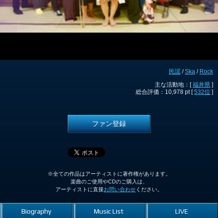
民謡
/
Ska
/
Rock
主な活動地：[
福井県
]
総合評価：10,978 pt [
532位
]
ファン登録
※全ての作品はアーティストに著作権があります。
楽曲のご使用やCDのご購入は、
アーティストに直接
お問い合わせ
ください。
Biography
Music List
LIVE