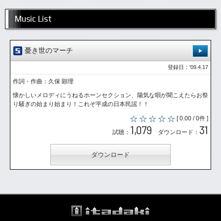
Music List
憂き世のマーチ
登録日：'09.4.17
作詞・作曲：久保 顕理
懐かしいメロディにうねるホーンセクション、陽気な唄が聞こえたらお祭
り騒ぎの始まり始まり！これぞ平成の日本民謡！！
[ 0.00 / 0件 ]
1,079
31
試聴：
ダウンロード：
ダウンロード