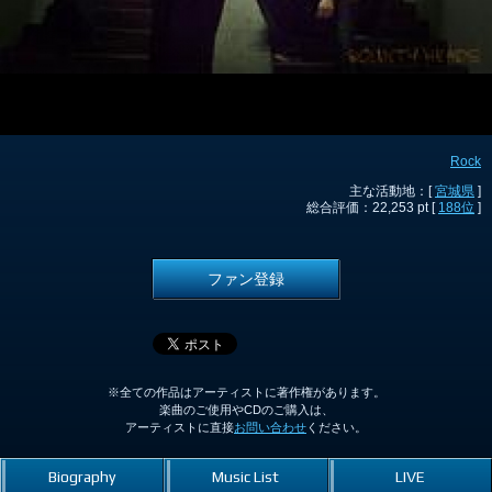
Rock
主な活動地：[
宮城県
]
総合評価：22,253 pt [
188位
]
ファン登録
※全ての作品はアーティストに著作権があります。
楽曲のご使用やCDのご購入は、
アーティストに直接
お問い合わせ
ください。
Biography
Music List
LIVE