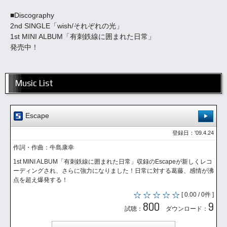
■Discography
2nd SINGLE「wish/それぞれの光」
1st MINI ALBUM「有刺鉄線に囲まれた日常」
発売中！
Music List
Escape
登録日：'09.4.24
作詞・作曲：牛島康幸
1st MINI ALBUM「有刺鉄線に囲まれた日常」収録のEscapeが新しくレコ
ーディングされ、さらに強力になりました！日常に対する葛藤、感情が沸
点を超え爆発する！
[ 0.00 / 0件 ]
800
9
試聴：
ダウンロード：