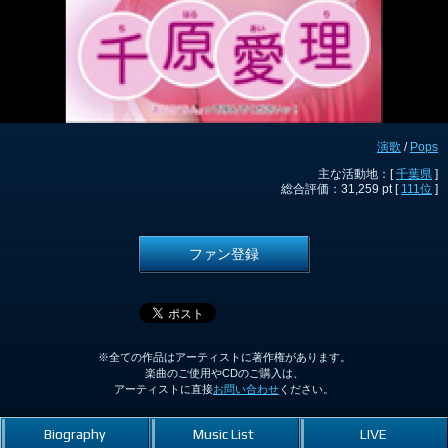
演歌
/
Pops
主な活動地：[
千葉県
]
総合評価：31,259 pt [
111位
]
ファン登録
※全ての作品はアーティストに著作権があります。
楽曲のご使用やCDのご購入は、
アーティストに直接
お問い合わせ
ください。
Biography
Music List
LIVE