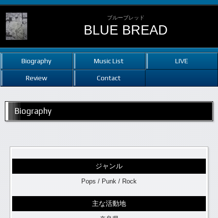
ブルーブレッド
BLUE BREAD
Biography
Music List
LIVE
Review
Contact
Biography
ジャンル
Pops / Punk / Rock
主な活動地