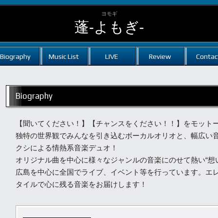
ヨモギ
蓬-よもぎ-
Biography
Music List
LIVE
Review
Contac
Biography
【聞いてください！】【チャンスをください！！】をモット
独特の世界観でみんなを引き込むボーカルオリオと、幅広い
クシによる情熱系音楽デュオ！
オリジナル曲を中心に様々なジャンルの音楽にのせて熱い“想
広島を中心に全国でライブ、イベント等を行っています。エ
タイルで心に残る音楽をお届けします！