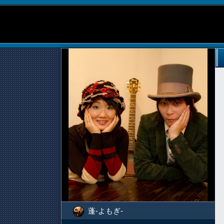
蓬-よもぎ-