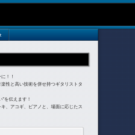
t
ーに！！
音楽性と高い技術を併せ持つギタリストタ
い”を伝えます！
レキ、アコギ、ピアノと、場面に応じたス