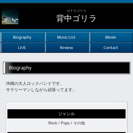
セナカゴリラ
背中ゴリラ
Biography
Music List
Movie
LIVE
Review
Contact
Biography
沖縄の大人ロックバンドです。
サラリーマンしながら頑張ってます。
ジャンル
Rock / Pops / その他